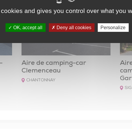
Maison de l’Emploi
R
 cookies and gives you control over what you w
Offres d'emploi du territoire
M
OK, accept all
Deny all cookies
Personalize
R
É
-
Aire de camping-car
Air
Clemenceau
cam
Gar
CHANTONNAY
SI
Mobilités – Transports
Guide des mobilités
Vélos