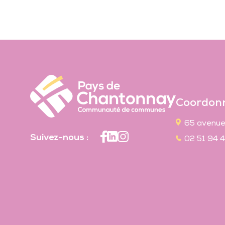
Parentalité
Parcours éducatifs
Ambitions familles
Coordon
65 avenue
Suivez-nous :
02 51 94 