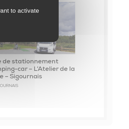
éseau des bibliothèques
ant to activate
icro-Folie
Événements
ésidence d’artistes
veil artistique et culturel
e de stationnement
ping-car – L’Atelier de la
e – Sigournais
GOURNAIS