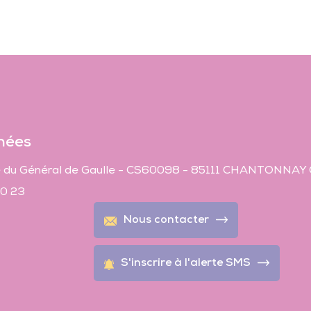
Transports en commun
En voiture…autrement
Transports adaptés
Transport scolaire
Plan de mobilité et réseau des partenaires
nées
 du Général de Gaulle - CS60098 - 85111 CHANTONNAY
40 23
Nous contacter
S'inscrire à l'alerte SMS