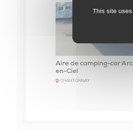
Contrat Local de Santé
This site uses
Numéros utiles
Installation des professionnels de santé
Maison Sport Santé
Actions de prévention
Seniors
Aire de camping-car Arc
en-Ciel
Conseiller numérique
CHANTONNAY
Enfance – Jeunesse – Familles
Petite enfance
Enfance – Jeunesse