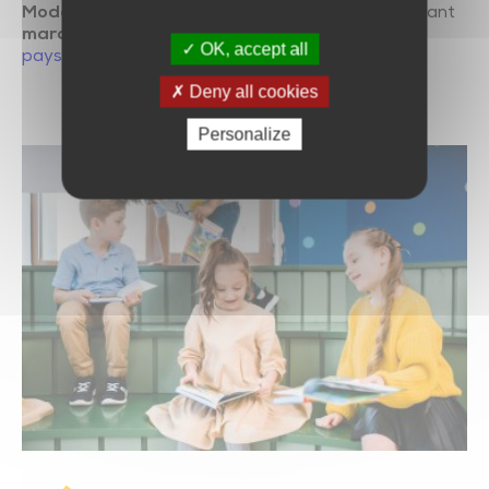
Modalités d’inscription
: réservation par mail avant
mardi 15 septembre
:
reseau-bibliotheques@cc-
OK, accept all
paysdechantonnay.fr
Deny all cookies
Personalize