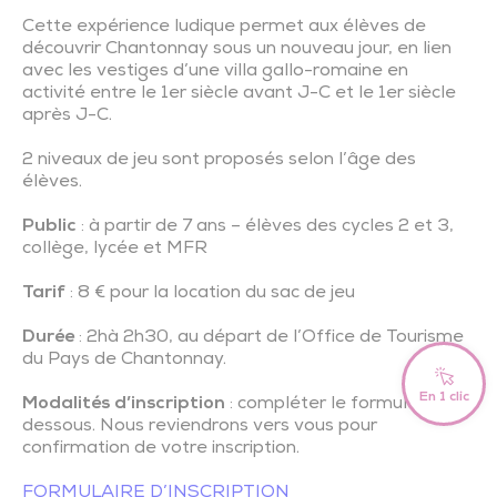
Cette expérience ludique permet aux élèves de
découvrir Chantonnay sous un nouveau jour, en lien
avec les vestiges d’une villa gallo-romaine en
activité entre le 1er siècle avant J-C et le 1er siècle
après J-C.
2 niveaux de jeu sont proposés selon l’âge des
élèves.
Public
: à partir de 7 ans – élèves des cycles 2 et 3,
collège, lycée et MFR
Tarif
: 8 € pour la location du sac de jeu
Durée
: 2hà 2h30, au départ de l’Office de Tourisme
du Pays de Chantonnay.
En 1 clic
Modalités d’inscription
: compléter le formulaire ci-
dessous. Nous reviendrons vers vous pour
confirmation de votre inscription.
Fr
Je suis
FORMULAIRE D’INSCRIPTION