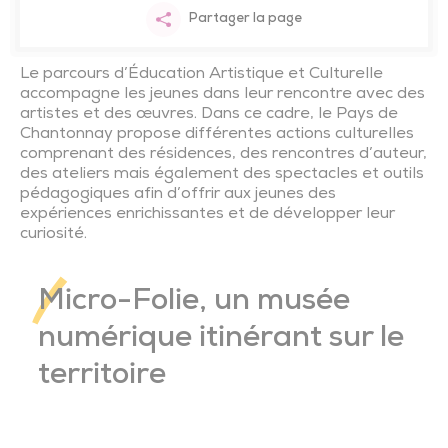
Pôle Santé
Nous rejoindre
Plan Local d’Urbanisme Intercommunal
Consommer local
Gestion durable du bocage
Actions de prévention
Marchés publics CIAS
Spectacle « Suzanne »
Éveil artistique et culturel
Ambitions familles
Transports adaptés
Manoir de la Chevillonnière
Centre aquatique l’Odyss
Nous contacter
Partenariats et réseaux
Chèques-cadeaux
Partager la page
Le parcours d’Éducation Artistique et Culturelle
Les actes réglementaires
Environnement
Lutte contre les nuisibles
Seniors
Actes réglementaires du CIAS
Transport scolaire
Musée Ici le temps s’est arrêté
Ciné Lumière
Présentation Office de Tourisme
Événements
accompagne les jeunes dans leur rencontre avec des
artistes et des œuvres. Dans ce cadre, le Pays de
Chantonnay propose différentes actions culturelles
Marchés publics
Solidarité – Santé
Les ressources seniors du territoire
Conseiller numérique
Plan de mobilité et réseau des partenaires
Musée des outils d’antan
Parcours d’orientation
Emploi
comprenant des résidences, des rencontres d’auteur,
des ateliers mais également des spectacles et outils
pédagogiques afin d’offrir aux jeunes des
Subventions aux associations
Emploi
Moulin des Bois
Oenotourisme
Professionnels de santé
expériences enrichissantes et de développer leur
curiosité.
Culture
Espace Bocager du Petit Moulinet
Agriculture
Micro-Folie, un musée
Enfance – Jeunesse – Familles
Abbaye de Trizay
numérique itinérant sur le
territoire
Mobilités – Transports
Sentiers de découverte du patrimoine