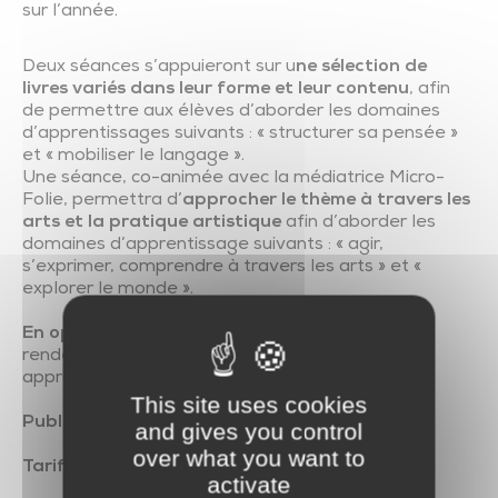
sur l’année.
Deux séances s’appuieront sur u
ne sélection de
livres variés dans leur forme et leur contenu
, afin
de permettre aux élèves d’aborder les domaines
d’apprentissages suivants : « structurer sa pensée »
et « mobiliser le langage ».
Une séance, co-animée avec la médiatrice Micro-
Folie, permettra d’
approcher le thème à travers les
arts et la pratique artistique
afin d’aborder les
domaines d’apprentissage suivants : « agir,
s’exprimer, comprendre à travers les arts » et «
explorer le monde ».
En option et pour aller encore plus loin
, prenez
rendez-vous pour visiter la Micro-Folie et
approfondir la découverte d’œuvres.
This site uses cookies
Public
: élèves de cycle 1
and gives you control
over what you want to
Tarif
: gratuit
activate