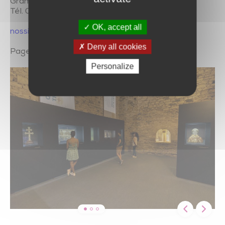
Grammont 85110 SAINT PROUANT
Tél. 02 51 66 47 18
OK, accept all
nossites.vendee.fr/prieure-de-grammont
Deny all cookies
Page Facebook :
Prieuré de Grammont
Personalize