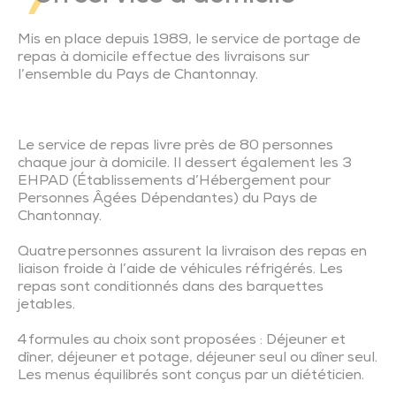
Pôle Santé
Nous rejoindre
Plan Local d’Urbanisme Intercommunal
Consommer local
Gestion durable du bocage
Actions de prévention
Marchés publics CIAS
Spectacle « Suzanne »
Éveil artistique et culturel
Ambitions familles
Transports adaptés
Manoir de la Chevillonnière
Centre aquatique l’Odyss
Nous contacter
Partenariats et réseaux
Chèques-cadeaux
Mis en place depuis 1989, le service de portage de
repas à domicile effectue des livraisons sur
Les actes réglementaires
Environnement
Lutte contre les nuisibles
Seniors
Actes réglementaires du CIAS
Transport scolaire
Musée Ici le temps s’est arrêté
Ciné Lumière
Présentation Office de Tourisme
Événements
l’ensemble du Pays de Chantonnay.
Marchés publics
Solidarité – Santé
Les ressources seniors du territoire
Conseiller numérique
Plan de mobilité et réseau des partenaires
Musée des outils d’antan
Parcours d’orientation
Emploi
Le service de repas livre près de 80 personnes
chaque jour à domicile. Il dessert également les 3
Subventions aux associations
Emploi
Moulin des Bois
Oenotourisme
Professionnels de santé
EHPAD (Établissements d’Hébergement pour
Personnes Âg
ées Dépendantes) du Pays de
Chantonnay.
Culture
Espace Bocager du Petit Moulinet
Agriculture
Quatre personnes assurent la livraison des repas en
liaison froide à l’aide de véhicules réfrigérés. Les
Enfance – Jeunesse – Familles
Abbaye de Trizay
repas sont conditionnés dans des barquettes
jetables.
4 formules au choix sont proposées : Déjeuner et
Mobilités – Transports
Sentiers de découverte du patrimoine
dîner, déjeuner et potage, déjeuner seul ou dîner seul.
Les menus équilibrés sont conçus par un diététicien.