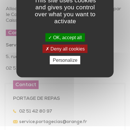
This site uses cookies
and gives you control
Allocation Personnalisée d’Autonomie attribuée par
over what you want to
le Conseil Départemental
activate
Caisse retraite, mutuelle
Contact
OK, accept all
Service de portage de repas à domicile
Deny all cookies
5, rue du Dr Bastard
8
5480 Bournezeau
Personalize
02 51 42 80 97
|
service.portagecias@orange.fr
Contact
PORTAGE DE REPAS
02 51 42 80 97
service.portagecias
@orange.fr