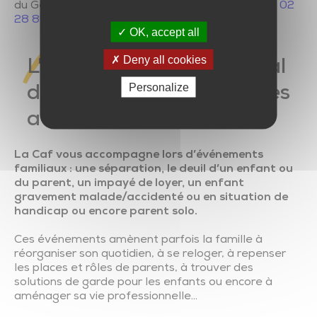
du Général de Gaulle – 85110 CHANTONNAY au
02
28 85 75 50
.
OK, accept all
Deny all cookies
L'accompagnement social
Personalize
de la CAF pour les familles
avec enfant(s)
La Caf vous accompagne lors d’événements
familiaux : une séparation, le deuil d’un enfant ou
du parent, un impayé de loyer, un enfant
gravement malade/accidenté ou en situation de
handicap ou encore parent solo.
Ces événements amènent parfois la famille à
réorganiser son quotidien, à se reloger, à repenser
les places et rôles de parents, à trouver des
solutions de garde pour les enfants ou encore à
aménager sa vie professionnelle…