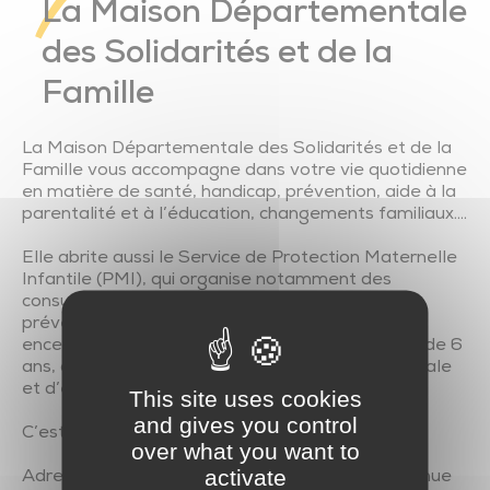
La Maison Départementale
des Solidarités et de la
Famille
La Maison Départementale des Solidarités et de la
Famille vous accompagne dans votre vie quotidienne
en matière de santé, handicap, prévention, aide à la
parentalité et à l’éducation, changements familiaux….
Elle abrite aussi le Service de Protection Maternelle
Infantile (PMI), qui organise notamment des
consultations et des actions médico-sociales de
prévention et de suivi en faveur des femmes
enceintes, des parents et des enfants de moins de 6
ans, ainsi que des activités de planification familiale
et d’éducation familiale.
This site uses cookies
and gives you control
C’est un service GRATUIT.
over what you want to
activate
Adresse : MDSF, Centre médico-social – 15, avenue