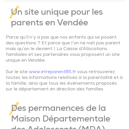
Pôle Santé
Nous rejoindre
Plan Local d’Urbanisme Intercommunal
Consommer local
Gestion durable du bocage
Actions de prévention
Marchés publics CIAS
Spectacle « Suzanne »
Éveil artistique et culturel
Ambitions familles
Transports adaptés
Manoir de la Chevillonnière
Centre aquatique l’Odyss
Nous contacter
Partenariats et réseaux
Chèques-cadeaux
Un site unique pour les
parents en Vendée
Les actes réglementaires
Environnement
Lutte contre les nuisibles
Seniors
Actes réglementaires du CIAS
Transport scolaire
Musée Ici le temps s’est arrêté
Ciné Lumière
Présentation Office de Tourisme
Événements
Parce qu’il n’y a pas que nos enfants qui se posent
Marchés publics
Solidarité – Santé
Les ressources seniors du territoire
Conseiller numérique
Plan de mobilité et réseau des partenaires
Musée des outils d’antan
Parcours d’orientation
Emploi
des questions ? Et parce que l’on ne nait pas parent
mais qu’on le devient !. La Caisse d’Allocations
familiales et ses partenaires vous proposent un site
Subventions aux associations
Emploi
Moulin des Bois
Oenotourisme
Professionnels de santé
unique en Vendée.
Sur le site
www.etreparent85.fr
vous retrouverez
Culture
Espace Bocager du Petit Moulinet
Agriculture
toutes les informations relatives à la parentalité et à
la famille, ainsi que tous les évènements proposés
sur le département en direction des familles
Enfance – Jeunesse – Familles
Abbaye de Trizay
Des permanences de la
Mobilités – Transports
Sentiers de découverte du patrimoine
Maison Départementale