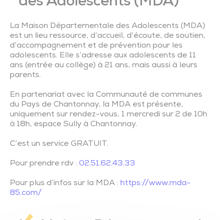
des Adolescents (MDA)
Trésor de l’église de Saint-Vincent-Sterlanges
La Maison Départementale des Adolescents (MDA)
est un lieu ressource, d’accueil, d’écoute, de soutien,
d’accompagnement et de prévention pour les
adolescents. Elle s’adresse aux adolescents de 11
ans (entrée au collège) à 21 ans, mais aussi à leurs
parents.
En partenariat avec la Communauté de communes
du Pays de Chantonnay, la MDA est présente,
uniquement sur rendez-vous, 1 mercredi sur 2 de 10h
à 18h, espace Sully à Chantonnay.
C’est un service GRATUIT.
Pour prendre rdv :
02.51.62.43.33
Pour plus d’infos sur la MDA :
https://www.mda-
85.com/