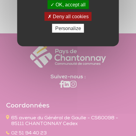
Trésor de l’église de Saint-Vincent-Sterlanges
OK, accept all
L'intérêt communautaire
PDF
499.09 Ko
Deny all cookies
Personalize
Suivez-nous :
Coordonnées
65 avenue du Général de Gaulle - CS60098 -
85111 CHANTONNAY Cedex
02 51 94 40 23