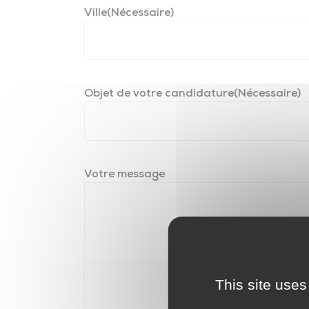
Contrat Local de Santé
Ville
(Nécessaire)
Numéros utiles
Installation des professionnels de santé
Maison Sport Santé
Objet de votre candidature
(Nécessaire)
Actions de prévention
Seniors
Conseiller numérique
Votre message
Enfance – Jeunesse – Familles
Petite enfance
This site uses
Enfance – Jeunesse