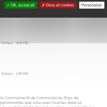
Transports en commun
OK, accept all
Deny all cookies
Personalize
En voiture…autrement
Transports adaptés
Transport scolaire
Plan de mobilité et réseau des partenaires
 fichiers : 128 MB.
 fichiers : 128 MB.
.
ue la Communauté de Communes du Pays de
s personnelles que vous avez fournies dans ce