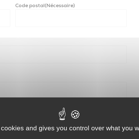
Maison de l’Emploi
R
Code postal
(Nécessaire)
Offres d'emploi du territoire
M
R
É
Mobilités – Transports
Guide des mobilités
 cookies and gives you control over what you w
Vélos