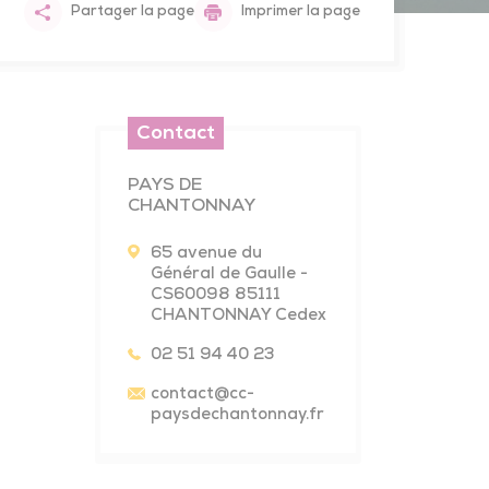
Partager la page
Imprimer la page
Environnement
Contact
rojet Alimentaire Territorial
PAYS DE
Agriculture
lan Climat Air Énergie Territorial
CHANTONNAY
ournées pour le climat
ilière Bois
65 avenue du
Général de Gaulle -
estion de l’eau
CS60098 85111
CHANTONNAY Cedex
estion durable du bocage
02 51 94 40 23
utte contre les nuisibles
contact
@cc-
paysdechantonnay.fr
Culture