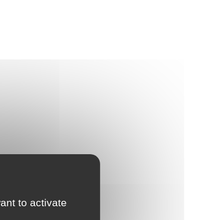
éseau des bibliothèques
icro-Folie
Événements
ésidence d’artistes
veil artistique et culturel
ant to activate