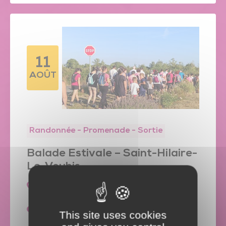
11
AOÛT
Randonnée - Promenade - Sortie
Balade Estivale – Saint-Hilaire-
Le-Vouhis
Espace de l'Amitié
85480 SAINT-HILAIRE-LE-VOUHIS
20H
This site uses cookies