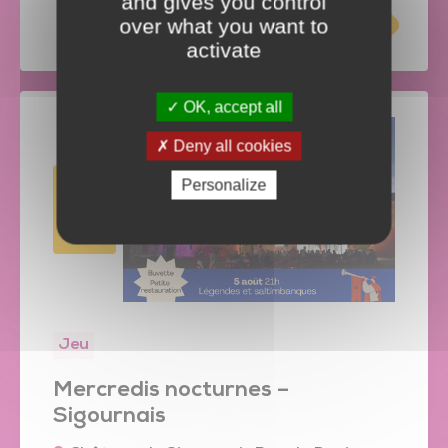
and gives you control
over what you want to
activate
OK, accept all
Deny all cookies
Personalize
12
AOÛT
Jeu
Mercredis nocturnes –
Sigournais