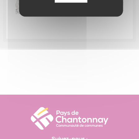
Leaflet
|
©
OpenStreetMap
contributors