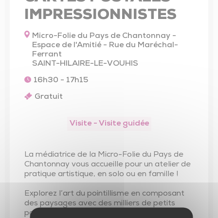
Trésor de l’église de Saint-Vincent-Sterlanges
IMPRESSIONNISTES
Micro-Folie du Pays de Chantonnay -
Espace de l'Amitié - Rue du Maréchal-
Ferrant
SAINT-HILAIRE-LE-VOUHIS
16h30 - 17h15
Gratuit
Visite - Visite guidée
La médiatrice de la Micro-Folie du Pays de
Chantonnay vous accueille pour un atelier de
pratique artistique, en solo ou en famille !
Explorez l’art du pointillisme en composant
des paysages avec des milliers de petits
points colorés, où chaque carte devient une