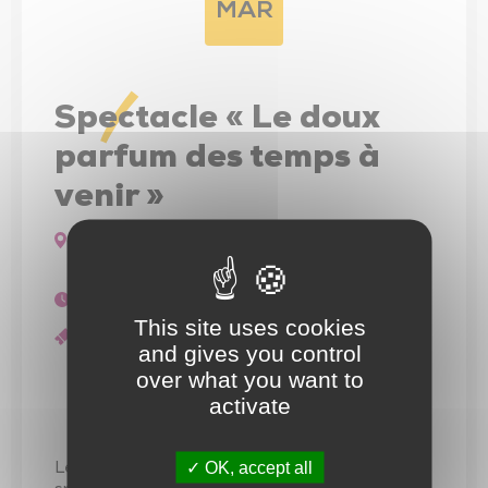
Trésor de l’église de Saint-Vincent-Sterlanges
MAR
Spectacle « Le doux
parfum des temps à
venir »
Salle du Foyer rural
ROCHETREJOUX
19h30 - 20h30
This site uses cookies
Gratuit
and gives you control
over what you want to
Spectacle
activate
OK, accept all
Le réseau des bibliothèques vous propose un