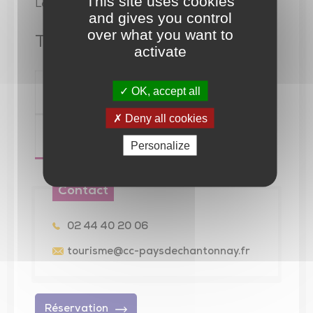
This site uses cookies
Le 18 août 2026 à partir de 21H
and gives you control
over what you want to
Tarif
activate
OK, accept all
Libellé
Tarif Min.
Deny all cookies
Tarif indiv. adulte
Personalize
Contact
02 44 40 20 06
tourisme@cc-paysdechantonnay.fr
Réservation