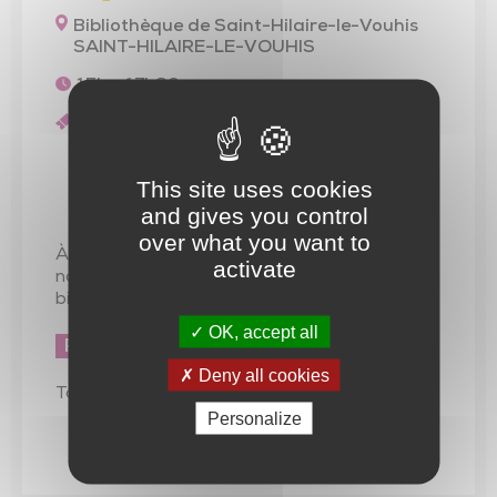
Trésor de l’église de Saint-Vincent-Sterlanges
Bibliothèque de Saint-Hilaire-le-Vouhis
SAINT-HILAIRE-LE-VOUHIS
15h - 17h30
Gratuit
This site uses cookies
Jeu
and gives you control
over what you want to
À l’occasion des « Nuits de la lecture », venez
activate
nombreux à l’animation proposée par la
bibliothèque de Saint-Hilaire-le-Vouhis
OK, accept all
Retro gaming
Deny all cookies
Tout public, accès libre
Personalize