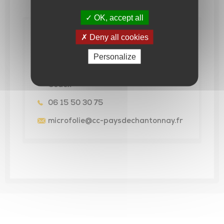
OK, accept all
Contact
Deny all cookies
MICRO-FOLIE
Personalize
65 avenue du Général de Gaulle -
CS60098 85111 CHANTONNAY
Cedex
06 15 50 30 75
microfolie
@cc-paysdechantonnay.fr