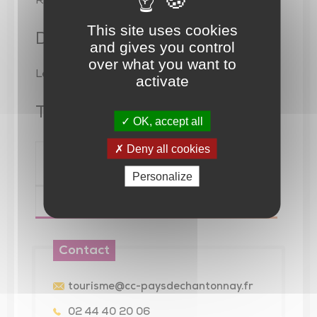
Réservation obligatoire
This site uses cookies
Date
and gives you control
over what you want to
Le 12 août 2026 de 10H à 12H
activate
Tarif
OK, accept all
Deny all cookies
Libellé
Tarif Min.
Personalize
Contact
tourisme@cc-paysdechantonnay.fr
02 44 40 20 06