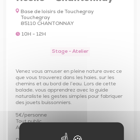
Trésor de l’église de Saint-Vincent-Sterlanges
Base de loisirs de Touchegray
Touchegray
85110 CHANTONNAY
10H - 12H
Stage - Atelier
Venez vous amuser en pleine nature avec ce
que vous trouverez dans les haies, sur les
chemins et au bord de l’eau. Lors de cette
balade, vous apprendrez avec la guide
naturaliste les gestes simples pour fabriquer
des jouets buissonniers.
5€/personne
Tout public
A partir de 6 ans