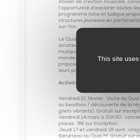
Atelier de création musicale, conce
Parentalité
l’opportunité d’explorer toutes l
Parcours éducatifs
programme riche et ludique prop
structures jeunesse en partenaria
Ambitions familles
sur-Yon.
Le Quai M est une salle de concert
amateurs ou professionnels, avec 
musiques électroniques, chanson 
This site uses
monde. En parallèle, le Quai M sou
proposant des studios de répétiti
leurs projets.
Activités proposées aux jeunes d
Vendredi 21 février : Visite du Qua
au beatbox / découverte de la rég
gilets vibrants). Gratuit sur inscript
Vendredi 14 mars à 20h30 : concer
places : 8€ sur inscription.
Jeudi 17 et vendredi 18 avril : s
Bénéteau au Quai M. Gratuit sur in