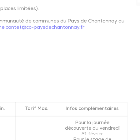
(places limitées).
ommunauté de communes du Pays de Chantonnay au
ne.cantet@cc-paysdechantonnay.fr
in.
Tarif Max.
Infos complémentaires
Pour la journée
découverte du vendredi
21 février
Pour le stage de