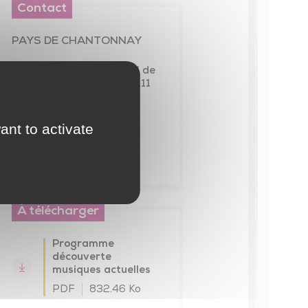
Contact
PAYS DE CHANTONNAY
65 avenue du Général de
Gaulle - CS60098 85111
CHANTONNAY Cedex
02 51 94 40 23
ant to activate
contact
@cc-
paysdechantonnay.fr
À télécharger
Programme
découverte
musiques actuelles
PDF
832.46 Ko