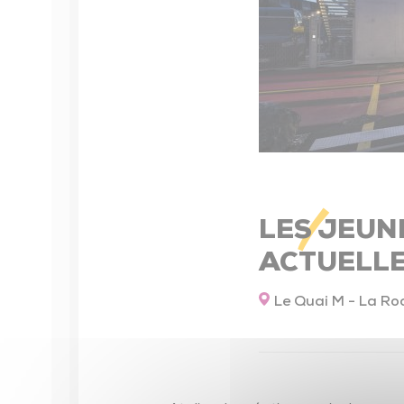
Contrat Local de Santé
Numéros utiles
Installation des professionnels de santé
Maison Sport Santé
Actions de prévention
Seniors
LES JEUN
Conseiller numérique
ACTUELLE
Enfance – Jeunesse – Familles
Le Quai M - La Ro
Petite enfance
Enfance – Jeunesse