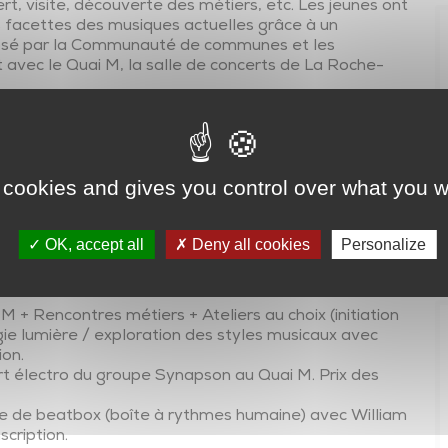
rt, visite, découverte des métiers, etc. Les jeunes ont
Transports en commun
es facettes des musiques actuelles grâce à un
En voiture…autrement
osé par la Communauté de communes et les
t avec le Quai M, la salle de concerts de La Roche-
Transports adaptés
Transport scolaire
s qui accueille des artistes du monde entier,
une programmation éclectique : rock, hip-hop, métal,
Plan de mobilité et réseau des partenaires
française, musiques afro-américaines ou musiques du
 cookies and gives you control over what you w
tient les talents locaux et régionaux en leur
on et des résidences artistiques pour développer
OK, accept all
Deny all cookies
Personalize
u Pays de Chantonnay, à partir de 11 ans :
i M + Rencontres métiers + Ateliers au choix (initiation
ie lumière / exploration des styles musicaux avec
ion.
t électro du groupe Synapson au Quai M. Prix des
tage de beatbox (boîte à rythmes humaine) avec William
scription.