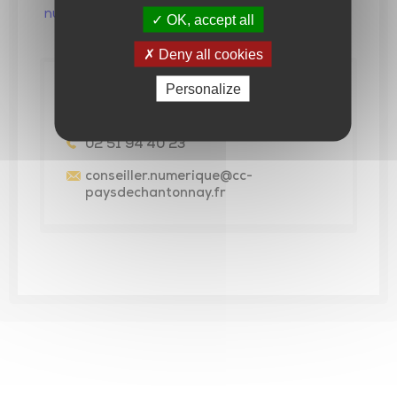
numerique/
OK, accept all
Deny all cookies
Contact
Personalize
CONSEILLER NUMÉRIQUE
02 51 94 40 23
conseiller.numerique
@cc-
paysdechantonnay.fr