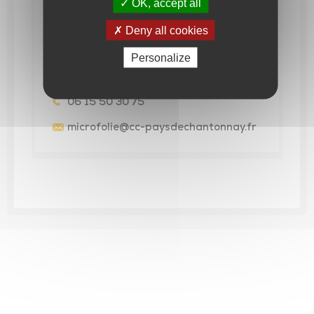
OK, accept all
MICRO-FOLIE
Deny all cookies
65 avenue du Général de Gaulle -
Personalize
CS60098 85111 CHANTONNAY
Cedex
06 15 50 30 75
microfolie
@cc-paysdechantonnay.fr