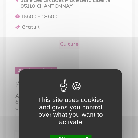
Trésor de l’église de Saint-Vincent-Sterlanges
Salle des arcades Place de la Liberté
85110 CHANTONNAY
15h00 - 18h00
Gratuit
Culture
Atelier créatif
[À partir de 5 ans]
À la manière des grands peintres, initiez-vous
This site uses cookies
à l’aquarelle, une technique picturale à base
and gives you control
d’eau, qui révèlera les plus beaux paysages
over what you want to
de votre imagination !
activate
Contact