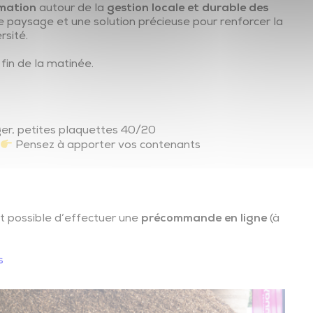
mation
autour de la
gestion locale et durable des
e paysage et une solution précieuse pour renforcer la
rsité.
 fin de la matinée.
er, petites plaquettes 40/20
c
Pensez à apporter vos contenants
 est possible d’effectuer une
précommande en ligne
(à
s