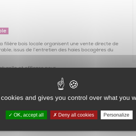
Transports en commun
En voiture…autrement
Transports adaptés
ble
Transport scolaire
 filière bois locale organisent une vente directe de
Plan de mobilité et réseau des partenaires
able, issus de l’entretien des haies bocagères du
aturelle et efficace pour :
vos massifs paysagers en matière organique
limiter l’arrosage
erbes
 cookies and gives you control over what you w
sées
l pour un jardin en pleine santé !
OK, accept all
Deny all cookies
Personalize
ialité