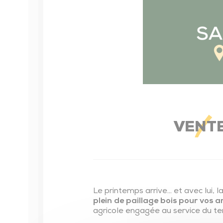
Contrat Local de Santé
Numéros utiles
Installation des professionnels de santé
Maison Sport Santé
Actions de prévention
Seniors
VENTE
Conseiller numérique
Enfance – Jeunesse – Familles
Petite enfance
Le printemps arrive… et avec lui, l
plein de paillage bois pour vo
Enfance – Jeunesse
agricole engagée au service du ter