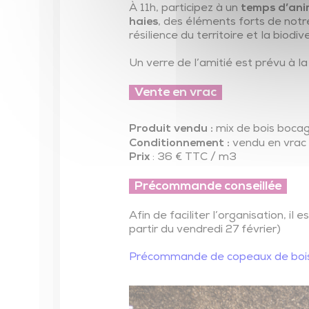
À 11h, participez à un
temps d’ani
haies
, des éléments forts de notr
résilience du territoire et la biodive
Un verre de l’amitié est prévu à la
Vente en vrac
Produit vendu :
mix de bois bocag
Conditionnement :
vendu en vra
Prix
: 36 € TTC / m3
Précommande conseillée
Afin de faciliter l’organisation, il
partir du vendredi 27 février)
Précommande de copeaux de boi