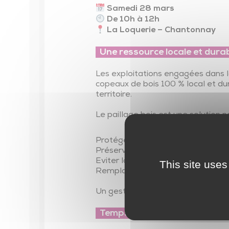
Parentalité
Samedi 28 mars
De 10h à 12h
Parcours éducatifs
La Loquerie – Chantonnay
Ambitions familles
Une ressource locale et dura
Les exploitations engagées dans la
copeaux de bois 100 % local et dur
territoire.
Le paillage bois est une solution n
Protéger et enrichir les sols de 
Préserver la fraîcheur des sols et 
Eviter la pousse des mauvaises h
This site uses
Remplacer vos surfaces minérali
Un geste simple, écologique et loca
Temps d’échange et de conviv