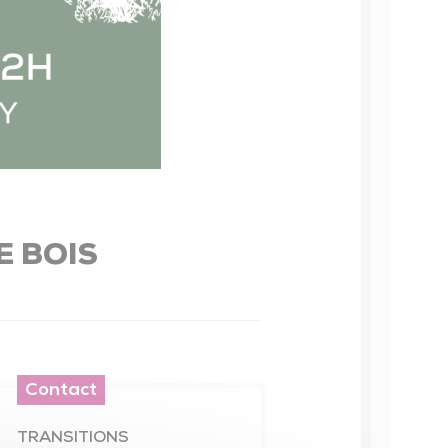
éseau des bibliothèques
icro-Folie
Événements
ésidence d’artistes
veil artistique et culturel
E BOIS
Contact
TRANSITIONS