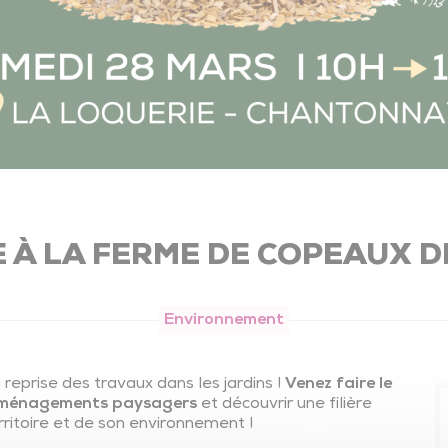
Maison de l’Emploi
R
Offres d'emploi du territoire
M
R
É
 À LA FERME DE COPEAUX D
Environnement
Mobilités – Transports
Guide des mobilités
a reprise des travaux dans les jardins !
Venez faire le
s aménagements paysagers
et découvrir une filière
Vélos
ritoire et de son environnement !