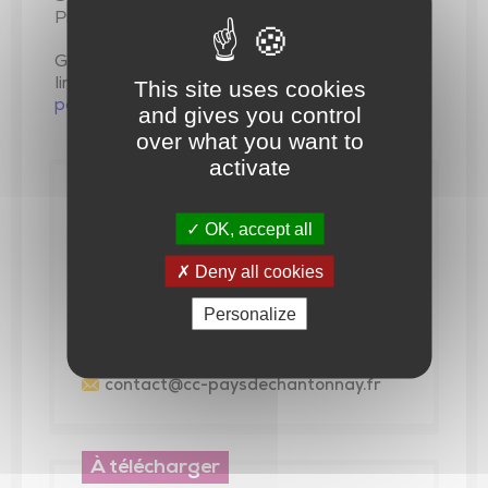
Prouant
Gratuit. Réservation obligatoire (places
This site uses cookies
limitées) :
microfolie@cc-
paysdechantonnay.fr
ou 06 15 50 30 75
and gives you control
over what you want to
activate
Contact
PAYS DE CHANTONNAY
OK, accept all
65 avenue du Général de Gaulle -
Deny all cookies
CS60098 85111 CHANTONNAY
Cedex
Personalize
02 51 94 40 23
contact
@cc-paysdechantonnay.fr
À télécharger