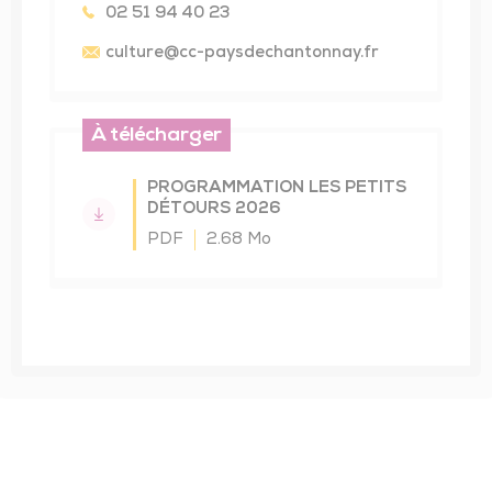
02 51 94 40 23
Dimanche 12 avril à 17h30
Un ciné-concert qui raconte l’enfance : les
culture
@cc-paysdechantonnay.fr
peurs, les joies, les rêves et les secrets.
Dimanche 12 avril à 11h00
À télécharger
Dimanche 12 avril à 15h30
PROGRAMMATION LES PETITS
DÉTOURS 2026
PDF
2.68 Mo
Une expérience au casque, sensible et
universelle.
Dimanche 12 avril à 18h00