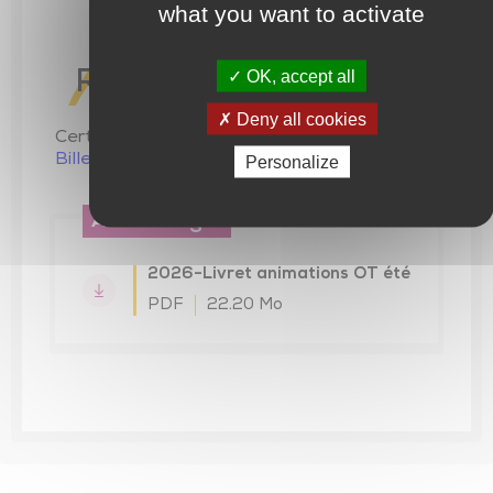
what you want to activate
Lire plus de publications sur Calaméo
OK, accept all
Réservation
Deny all cookies
Certaines animations sont sur réservation :
Billetterie – CC Pays de Chantonnay
Personalize
À télécharger
2026-Livret animations OT été
PDF
22.20 Mo