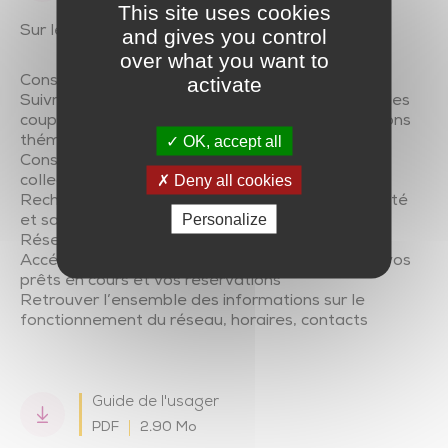
This site uses cookies
Sur le site, vous pouvez :
and gives you control
over what you want to
activate
Consulter nos actualités et animations
Suivre les nouveautés dans le réseau, découvrir les
coups de cœur du comité de lecture, des sélections
OK, accept all
thématiques
Consulter les valises d’animation dédiées aux
Deny all cookies
collectivités
Rechercher un document, connaître sa disponibilité
Personalize
et sa localisation
Réserver un document
Accéder à votre compte lecteur pour consulter vos
prêts en cours et vos réservations
Retrouver l’ensemble des informations sur le
fonctionnement du réseau, horaires, contacts
Guide de l'usager
PDF
2.90 Mo