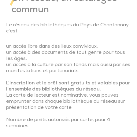
Pôle Santé
Nous rejoindre
Plan Local d’Urbanisme Intercommunal
Consommer local
Gestion durable du bocage
Actions de prévention
Marchés publics CIAS
Spectacle « Suzanne »
Éveil artistique et culturel
Ambitions familles
Transports adaptés
Manoir de la Chevillonnière
Centre aquatique l’Odyss
Nous contacter
Partenariats et réseaux
Chèques-cadeaux
commun
Les actes réglementaires
Environnement
Lutte contre les nuisibles
Seniors
Actes réglementaires du CIAS
Transport scolaire
Musée Ici le temps s’est arrêté
Ciné Lumière
Présentation Office de Tourisme
Événements
Le réseau des bibliothèques du Pays de Chantonnay
c’est :
Marchés publics
Solidarité – Santé
Les ressources seniors du territoire
Conseiller numérique
Plan de mobilité et réseau des partenaires
Musée des outils d’antan
Parcours d’orientation
Emploi
un accès libre dans des lieux conviviaux,
un accès à des documents de tout genre pour tous
les âges,
Subventions aux associations
Emploi
Moulin des Bois
Oenotourisme
Professionnels de santé
un accès à la culture par son fonds mais aussi par ses
manifestations et partenariats.
Culture
Espace Bocager du Petit Moulinet
Agriculture
L’inscription et le prêt sont gratuits et valables pour
l’ensemble des bibliothèques du réseau.
La carte de lecteur est nominative, vous pouvez
Enfance – Jeunesse – Familles
Abbaye de Trizay
emprunter dans chaque bibliothèque du réseau sur
présentation de votre carte.
Mobilités – Transports
Sentiers de découverte du patrimoine
Nombre de prêts autorisés par carte, pour 4
semaines.