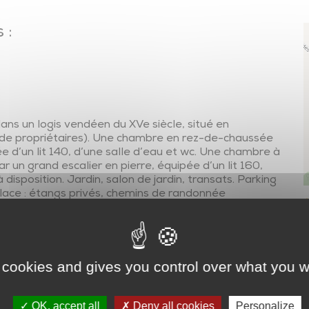
Transports en commun
 :
En voiture…autrement
Transports adaptés
Transport scolaire
Plan de mobilité et réseau des partenaires
s un logis vendéen du XVe siècle, situé en
de propriétaires). Une chambre en rez-de-chaussée
 d’un lit 140, d’une salle d’eau et wc. Une chambre à
 un grand escalier en pierre, équipée d’un lit 160,
 disposition. Jardin, salon de jardin, transats. Parking
place : étangs privés, chemins de randonnée
sellerie, paddocks, boxes pour chevaux.
 cookies and gives you control over what you w
OK, accept all
Deny all cookies
Personalize