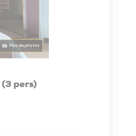
éseau des bibliothèques
icro-Folie
Événements
ésidence d’artistes
Plus de photos
veil artistique et culturel
(3 pers)