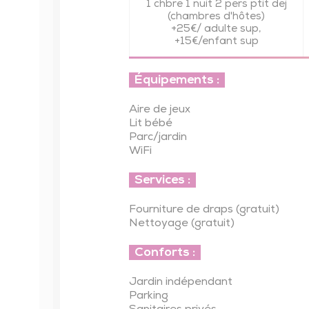
1 chbre 1 nuit 2 pers ptit dej
(chambres d'hôtes)
+25€/ adulte sup,
+15€/enfant sup
Équipements :
Aire de jeux
Lit bébé
Parc/jardin
WiFi
Services :
Fourniture de draps (gratuit)
Nettoyage (gratuit)
Conforts :
Jardin indépendant
Parking