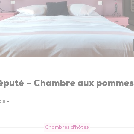
Maison de l’Emploi
R
Offres d'emploi du territoire
M
R
É
Réputé – Chambre aux pommes 
Mobilités – Transports
CILE
Guide des mobilités
Vélos
Chambres d'hôtes