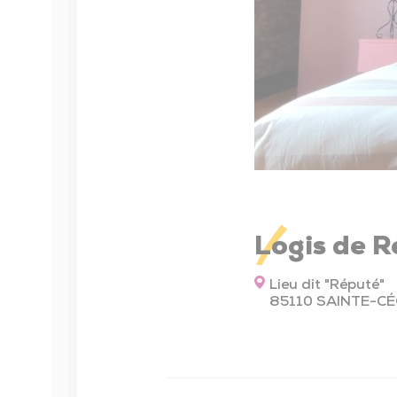
Contrat Local de Santé
Numéros utiles
Installation des professionnels de santé
Maison Sport Santé
Actions de prévention
Seniors
Conseiller numérique
Logis de 
Enfance – Jeunesse – Familles
Lieu dit "Réputé"
85110 SAINTE-CÉ
Petite enfance
Enfance – Jeunesse