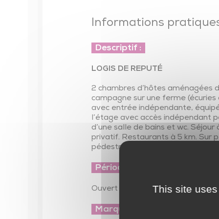
Parentalité
Informations pratiques
Parcours éducatifs
Ambitions familles
Descriptif :
LOGIS DE REPUTÉ
2 chambres d’hôtes aménagées dan
campagne sur une ferme (écuries 
avec entrée indépendante, équipée
l’étage avec accès indépendant par
d’une salle de bains et wc. Séjour à
privatif. Restaurants à 5 km. Sur 
pédestres et équestres, carrière, 
Période d'ouverture :
This site uses
Ouvert
Marques et lables :