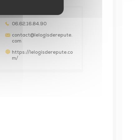
Contact
06.62.16.84.90
contact@lelogisderepute.
com
https://lelogisderepute.co
m/