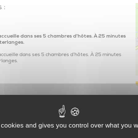
Transports en commun
 :
En voiture…autrement
Transports adaptés
ccueille dans ses 5 chambres d'hôtes. À 25 minutes
Transport scolaire
terlanges.
Plan de mobilité et réseau des partenaires
cueille dans ses 5 chambres d’hôtes. À 25 minutes
rlanges.
 cookies and gives you control over what you w