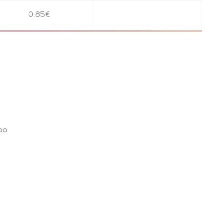
0,85€
po