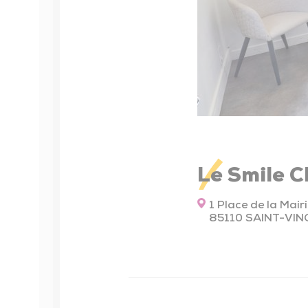
Contrat Local de Santé
Numéros utiles
Installation des professionnels de santé
Maison Sport Santé
Actions de prévention
Seniors
Le Smile 
Conseiller numérique
1 Place de la Mairi
85110 SAINT-VI
Enfance – Jeunesse – Familles
Petite enfance
Enfance – Jeunesse