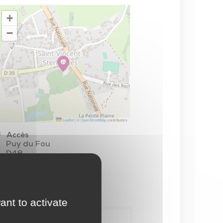
+
−
Leaflet
|
©
OpenStreetMap
contributors
Accès
Puy du Fou
D48
à 25km
Gare SNCF
à 8km
ant to activate
Contact