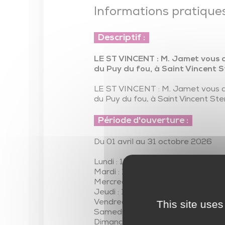
Parentalité
Informations pratiques
Parcours éducatifs
Descriptif :
Ambitions familles
LE ST VINCENT : M. Jamet vous a
du Puy du fou, à Saint Vincent S
LE ST VINCENT : M. Jamet vous ac
du Puy du fou, à Saint Vincent Ste
Période d'ouverture :
Du 01 avril au 31 octobre 2026
Lundi : 17h - 20h30
Mardi : 17h - 20h30
Mercredi : 17h - 20h30
Jeudi : 17h - 20h30
This site uses
Vendredi : 17h - 20h30
Samedi : 17h - 20h30
Dimanche : 17h - 20h30