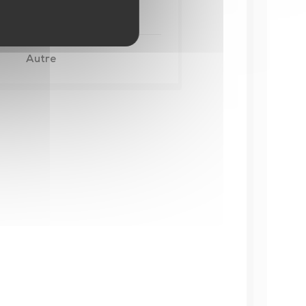
0251078401
Autre