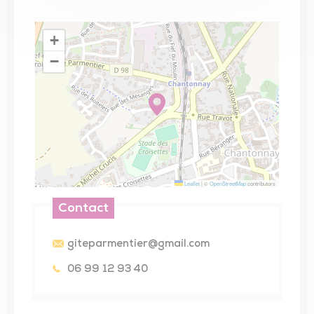
+
−
Leaflet
|
©
OpenStreetMap
contributors
Contact
giteparmentier@gmail.com
06 99 12 93 40