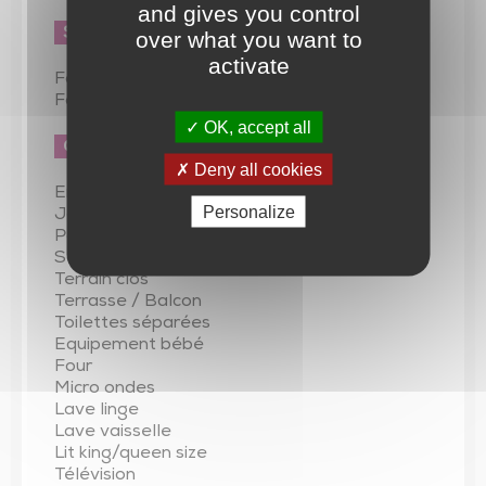
and gives you control
Services :
over what you want to
activate
Fourniture de draps (gratuit)
Fourniture de linge (gratuit)
OK, accept all
Conforts :
Deny all cookies
Entrée indépendante
Personalize
Jardin indépendant
Parking
Sanitaires privés
Terrain clos
Terrasse / Balcon
Toilettes séparées
Equipement bébé
Four
Micro ondes
Lave linge
Lave vaisselle
Lit king/queen size
Télévision