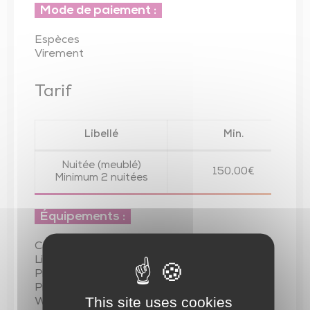
Mode de paiement :
Espèces
Virement
Tarif
Libellé
Min.
Nuitée (meublé)
150,00€
Minimum 2 nuitées
Équipements :
Climatisation
Lit bébé
Piscine chauffée
Piscine extérieure
This site uses cookies
WiFi