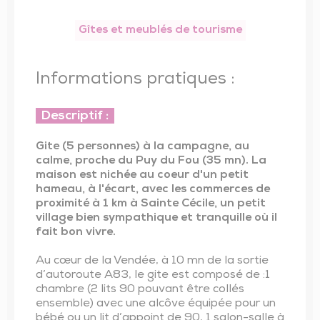
Trésor de l’église de Saint-Vincent-Sterlanges
Gîtes et meublés de tourisme
Informations pratiques :
Descriptif :
Gite (5 personnes) à la campagne, au
calme, proche du Puy du Fou (35 mn). La
maison est nichée au coeur d'un petit
hameau, à l'écart, avec les commerces de
proximité à 1 km à Sainte Cécile, un petit
village bien sympathique et tranquille où il
fait bon vivre.
Au cœur de la Vendée, à 10 mn de la sortie
d’autoroute A83, le gite est composé de :1
chambre (2 lits 90 pouvant être collés
ensemble) avec une alcôve équipée pour un
bébé ou un lit d’appoint de 90, 1 salon-salle à