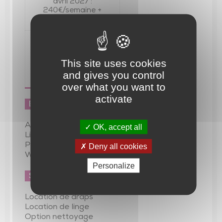
avril 2027 :
240€/semaine +
EDF
Nuitée (meublé)
minimum 2 nuits ,
draps compris +
150,00€
This site uses cookies
Taxe de séjour
and gives you control
1,00€/nuit/adulte
over what you want to
activate
Équipements :
Aire de jeux
OK, accept all
Lit bébé
Parc/jardin
Deny all cookies
WiFi
Personalize
Services :
Location de draps
Location de linge
Option nettoyage