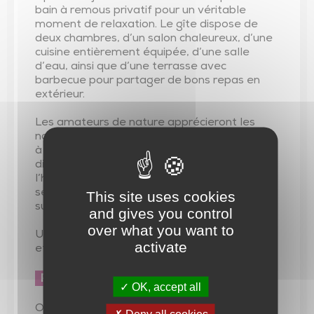
bain à remous privatif pour un véritable
moment de relaxation. Le gîte dispose de
deux chambres, d’un salon chaleureux, d’une
cuisine entièrement équipée, d’une salle
d’eau, ainsi que d’une terrasse avec
barbecue pour partager de bons repas en
extérieur.
Les amateurs de nature apprécieront les
nombreux sentiers de randonnée accessibles
à proximité. Une connexion Wi-Fi est
disponible gratuitement dans tout
l’hébergement. Le linge de lit et les
This site uses cookies
serviettes peuvent être fournis en
supplément.
and gives you control
over what you want to
Une adresse idéale pour allier confort, calme
activate
et découverte de la Vendée.
Période d'ouverture :
OK, accept all
Ouvert
Deny all cookies