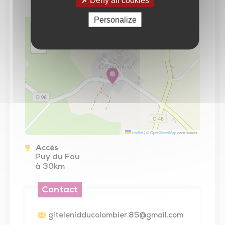
Personalize
+
−
Leaflet
|
©
OpenStreetMap
contributors
Accès
Puy du Fou
à 30km
Contact
gitelenidducolombier.85@gmail.com