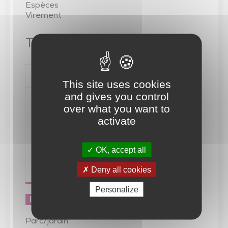
Espèces
Virement
Tarif
Libellé
Min.
This site uses cookies
and gives you control
1 chbre 1 nuit 2 pers
over what you want to
ptit dej (chambres
d'hôtes)
activate
Prix dégressif selon
le nombre de
nuitées réservées
OK, accept all
(70€/nuit pour 2
nuits + 5€/personne
Deny all cookies
supplémentaire)
Personalize
Équipements :
Parc/jardin