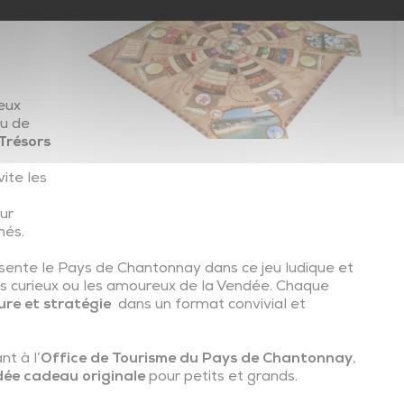
de
Transports en commun
En voiture…autrement
Transports adaptés
eux
Transport scolaire
eu de
Trésors
Plan de mobilité et réseau des partenaires
vite les
ur
hés.
sente le Pays de Chantonnay dans ce jeu ludique et
 les curieux ou les amoureux de la Vendée. Chaque
ure et stratégie
dans un format convivial et
nt à l’
Office de Tourisme du Pays de Chantonnay
,
dée cadeau originale
pour petits et grands.