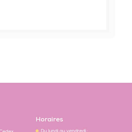
Horaires
Du lundi au vendredi :
 Cedex