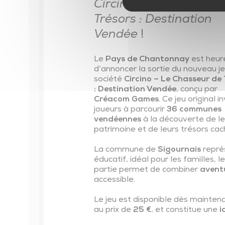
Circino – Le Chasseur 
Parentalité
Trésors : Destination
Parcours éducatifs
Vendée
!
Ambitions familles
Le
Pays de Chantonnay
est heur
d’annoncer la sortie du nouveau j
société
Circino – Le Chasseur de 
: Destination Vendée
, conçu par
Créacom Games
. Ce jeu original in
joueurs à parcourir
36 communes
vendéennes
à la découverte de le
patrimoine et de leurs trésors cac
La commune de
Sigournais
repré
éducatif, idéal pour les familles,
partie permet de combiner
avent
accessible.
Le jeu est disponible dès maintena
au prix de
25 €
, et constitue une
i