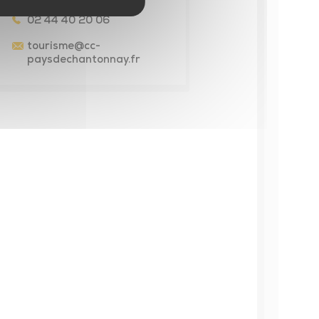
02 44 40 20 06
tourisme
@cc-
paysdechantonnay.fr