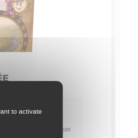
éseau des bibliothèques
icro-Folie
Événements
ésidence d’artistes
veil artistique et culturel
ÉE
Contact
ant to activate
L’OFFICE DE TOURISME
Place de la Liberté 85110
Chantonnay