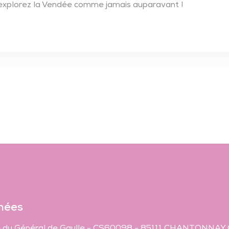
t explorez la Vendée comme jamais auparavant !
nées
 du Général de Gaulle - CS60098 - 85111 CHANTONNAY