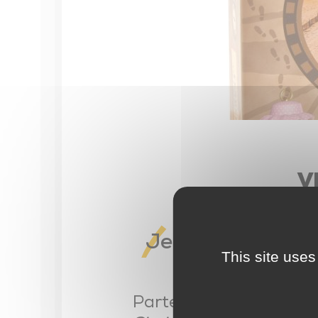
Contrat Local de Santé
Numéros utiles
Installation des professionnels de santé
Maison Sport Santé
Actions de prévention
Seniors
V
Conseiller numérique
Enfance – Jeunesse – Familles
Jeu Circino, le c
This site uses
Petite enfance
Enfance – Jeunesse
Partez à l’aventure av