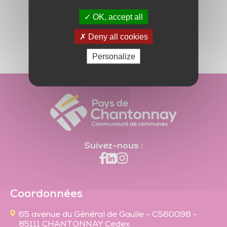
Trésor de l’église de Saint-Vincent-Sterlanges
OK, accept all
Deny all cookies
Personalize
Suivez-nous :
Coordonnées
65 avenue du Général de Gaulle - CS60098 -
85111 CHANTONNAY Cedex